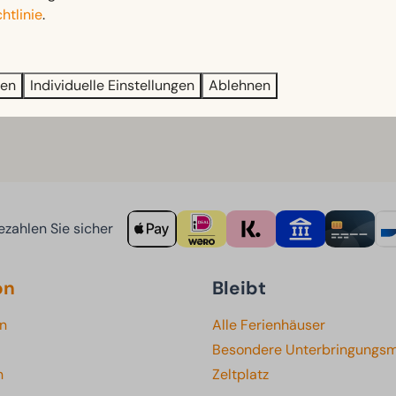
htlinie
.
nd um den
Mosasaurus
, ein riesiges Meeresreptil, das einst
 sich für Natur, Geschichte und Wissenschaft interessieren.
ren
Individuelle Einstellungen
Ablehnen
zahlen Sie sicher
on
Bleibt
en
Alle Ferienhäuser
Besondere Unterbringungsm
n
Zeltplatz