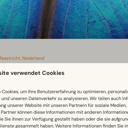
Maastricht, Nederland
ite verwendet Cookies
stricht
Cookies, um Ihre Benutzererfahrung zu optimieren, personalis
 Jahren Geschichte.
Im Naturhistorischen Museum Maastricht
n und unseren Datenverkehr zu analysieren. Wir teilen auch I
ung unserer Website mit unseren Partnern für soziale Medien
 Partner können diese Informationen mit anderen Information
den Fossilien.
Die Ausstellungen führen Besucher durch tro
ie Sie ihnen zur Verfügung gestellt haben oder die sie aufgrun
der Landschaft Süd-Limburgs.
Dienste gesammelt haben. Weitere Informationen finden Sie i