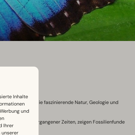
ierte Inhalte
 entdecken Sie die faszinierende Natur, Geologie und
nformationen
, Werbung und
en
pische Sümpfe vergangener Zeiten, zeigen Fossilienfunde
d Ihrer
n unserer