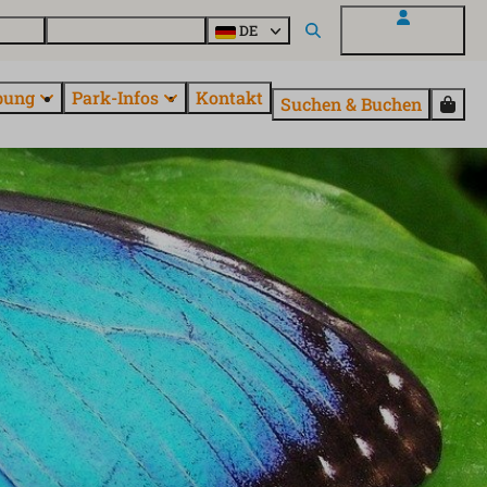
Parcs
Alle Parks entdecken
DE
Mein EuroParcs
bung
Park-Infos
Kontakt
Suchen & Buchen