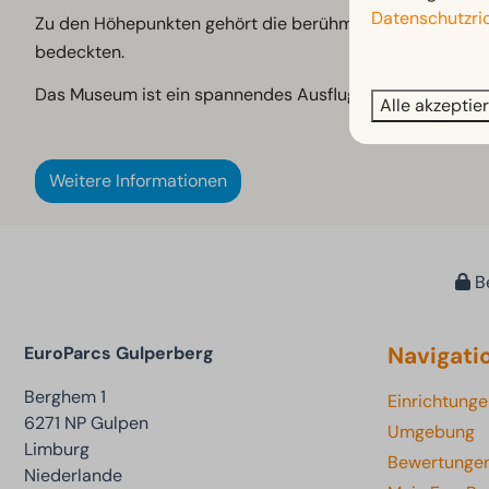
Datenschutzric
Zu den Höhepunkten gehört die berühmte Sammlung ru
bedeckten.
Das Museum ist ein spannendes Ausflugsziel für alle, die
Alle akzeptie
Weitere Informationen
Be
Navigati
EuroParcs Gulperberg
Berghem 1
Einrichtung
6271 NP Gulpen
Umgebung
Limburg
Bewertunge
Niederlande