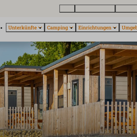
Karte
Ferienhäus kaufen
Über Euro
Unterkünfte
Camping
Einrichtungen
Umge