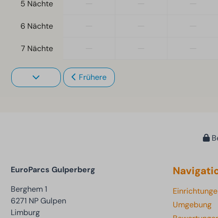
—
—
—
5 Nächte
—
—
—
6 Nächte
—
—
—
7 Nächte
Frühere
Be
Navigati
EuroParcs Gulperberg
Berghem 1
Einrichtung
6271 NP Gulpen
Umgebung
Limburg