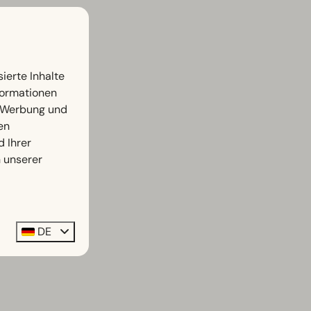
ierte Inhalte
nformationen
, Werbung und
en
d Ihrer
n unserer
DE