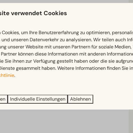
t im Chalet aufzustellen.
ite verwendet Cookies
etet einen einzigartigen Blick über die hügelige
Cookies, um Ihre Benutzererfahrung zu optimieren, personalis
direkt in die Natur und entdecken die Region über
n und unseren Datenverkehr zu analysieren. Wir teilen auch I
ung unserer Website mit unseren Partnern für soziale Medien
 Partner können diese Informationen mit anderen Information
ie Sie ihnen zur Verfügung gestellt haben oder die sie aufgrun
art
mit Orten wie
Gulpen
und
Valkenburg
.
Dienste gesammelt haben. Weitere Informationen finden Sie i
htlinie
.
en
en
ren
Individuelle Einstellungen
Ablehnen