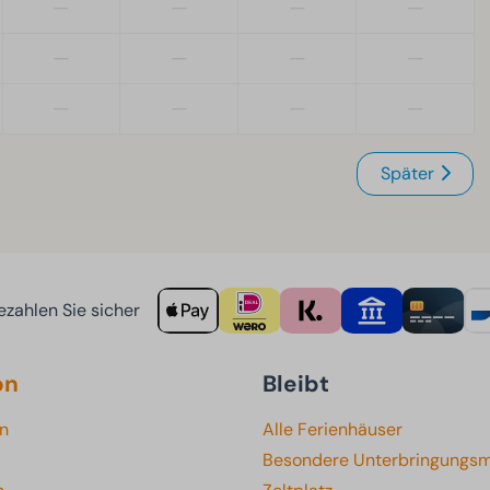
—
—
—
—
—
—
—
—
—
—
—
—
Später
zahlen Sie sicher
on
Bleibt
en
Alle Ferienhäuser
Besondere Unterbringungsm