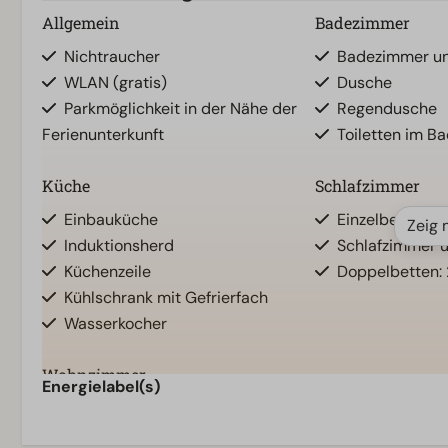
Allgemein
Badezimmer
Nichtraucher
Badezimmer unt
WLAN (gratis)
Dusche
Parkmöglichkeit in der Nähe der
Regendusche
Ferienunterkunft
Toiletten im B
Küche
Schlafzimmer
Einbauküche
Einzelbettdeck
Zeig 
Induktionsherd
Schlafzimmer u
Küchenzeile
Doppelbetten: 
Kühlschrank mit Gefrierfach
Wasserkocher
Wohnzimmer
Energielabel(s)
Fernseher