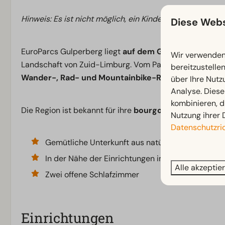
Hinweis: Es ist nicht möglich, ein Kinder- oder Reisebet
Diese Webs
EuroParcs Gulperberg liegt
auf dem Gulperberg
und bi
Wir verwenden 
Landschaft von Zuid-Limburg. Vom Park aus starten Sie 
bereitzustelle
Wander-, Rad- und Mountainbike-Routen
.
über Ihre Nutz
Analyse. Diese
kombinieren, d
Die Region ist bekannt für ihre
bourgondische Lebens
Nutzung ihrer 
Datenschutzric
Gemütliche Unterkunft aus natürlichen Materiali
In der Nähe der Einrichtungen im Zentrum geleg
Alle akzeptie
Zwei offene Schlafzimmer
Einrichtungen