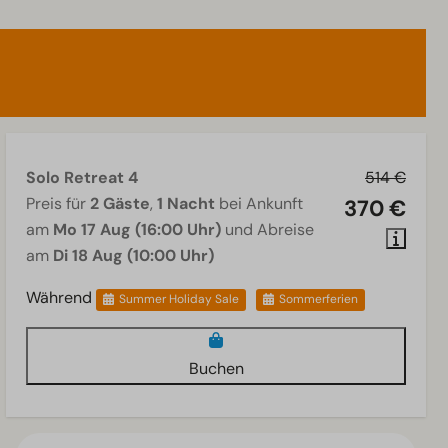
Solo Retreat 4
514 €
Preis für
2 Gäste
,
1 Nacht
bei Ankunft
370 €
am
Mo 17 Aug (16:00 Uhr)
und Abreise
am
Di 18 Aug (10:00 Uhr)
Während
Summer Holiday Sale
Sommerferien
Buchen