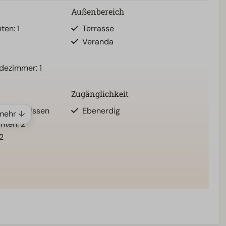
Außenbereich
en: 1
Terrasse
Veranda
adezimmer: 1
Zugänglichkeit
en und Kissen
Ebenerdig
mehr ↓
nten: 2
2