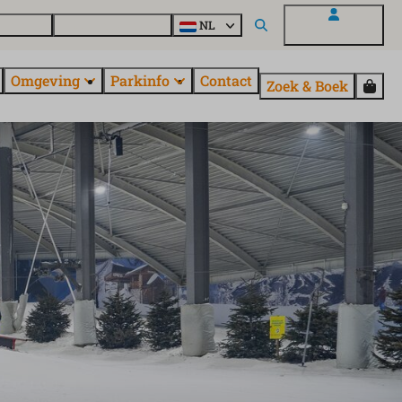
uroParcs
Ontdek alle parken
NL
Mijn EuroParcs
Omgeving
Parkinfo
Contact
Zoek & Boek