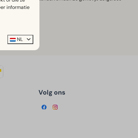
er informatie
cht het seizoen.
NL
Volg ons