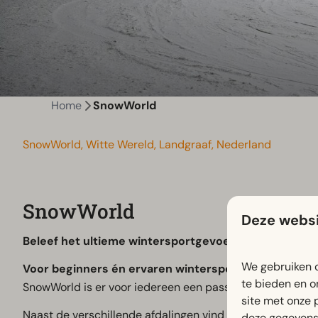
Home
SnowWorld
SnowWorld, Witte Wereld, Landgraaf, Nederland
SnowWorld
Deze websi
Beleef het ultieme wintersportgevoel, het hele jaar d
We gebruiken c
Voor beginners én ervaren wintersporters.
Of je nu v
te bieden en o
SnowWorld is er voor iedereen een passende piste.
site met onze 
Naast de verschillende afdalingen vind je er uitgebreide
deze gegevens 