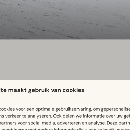
te maakt gebruik van cookies
oor.
Bij SnowWorld Landgraaf ski of snowboard je op echte sne
ookies voor een optimale gebruikservaring, om gepersonalis
oor het eerst op de ski's staat, je techniek wilt verbeteren of
ns verkeer te analyseren. Ook delen we informatie over uw ge
partners voor social media, adverteren en analyse. Deze part
 faciliteiten, gezellige horecagelegenheden en mogelijkheden v
combineren met andere informatie die u aan ze heeft verstrek