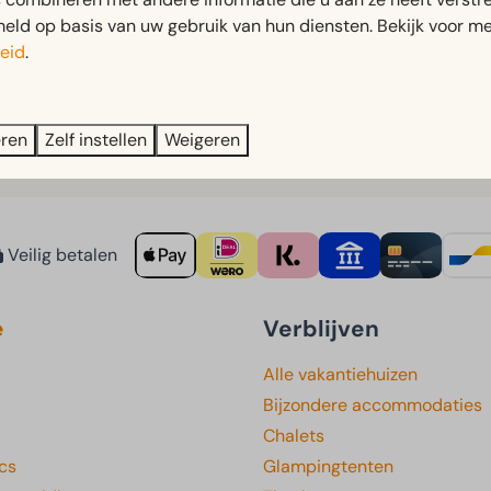
urg.
ld op basis van uw gebruik van hun diensten. Bekijk voor me
eid
.
Gulperberg en is een leuke activiteit voor jong en oud, ongea
eren
Zelf instellen
Weigeren
Veilig betalen
e
Verblijven
Alle vakantiehuizen
Bijzondere accommodaties
Chalets
cs
Glampingtenten