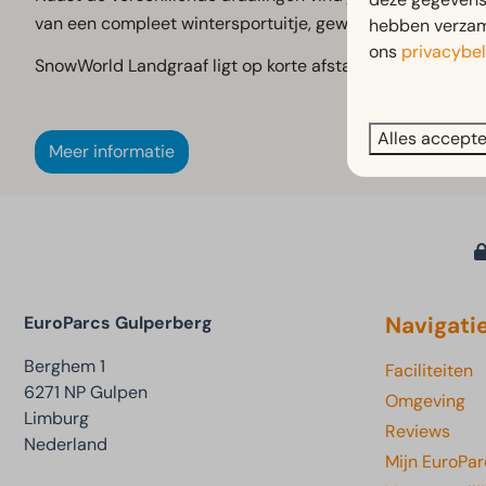
van een compleet wintersportuitje, gewoon in Zuid-Limb
hebben verzame
ons
privacybel
SnowWorld Landgraaf ligt op korte afstand van EuroParcs 
Alles accept
Meer informatie
Navigati
EuroParcs Gulperberg
Berghem 1
Faciliteiten
6271 NP Gulpen
Omgeving
Limburg
Reviews
Nederland
Mijn EuroPar