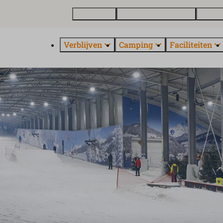
Plattegrond
Vakantiewoning kopen
Over E
Verblijven
Camping
Faciliteiten