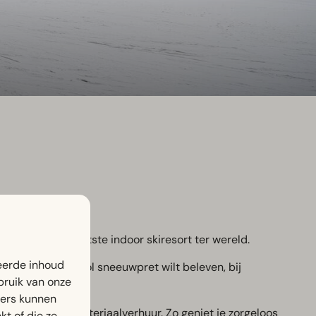
euw in het grootste indoor skiresort ter wereld.
eerde inhoud
 gewoon een dag vol sneeuwpret wilt beleven, bij
bruik van onze
ners kunnen
oor lessen en materiaalverhuur. Zo geniet je zorgeloos
t of die ze