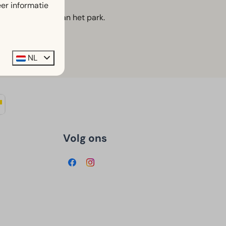
er informatie
 bij de receptie van het park.
NL
Volg ons