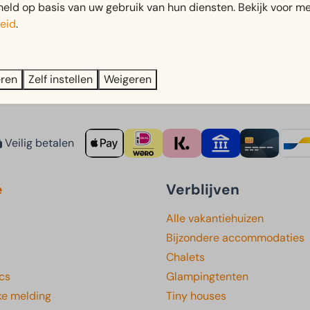
ld op basis van uw gebruik van hun diensten. Bekijk voor me
eid
.
fiteer je van korting op entreetickets. Deze zijn verkrijgbaar
eren
Zelf instellen
Weigeren
Veilig betalen
e
Verblijven
Alle vakantiehuizen
Bijzondere accommodaties
Chalets
cs
Glampingtenten
ke melding
Tiny houses