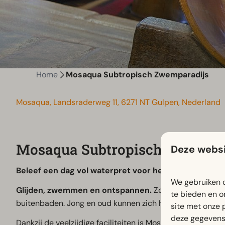
Home
Mosaqua Subtropisch Zwemparadijs
Mosaqua, Landsraderweg 11, 6271 NT Gulpen, Nederland
Mosaqua Subtropisch Zwempar
Deze websi
Beleef een dag vol waterpret voor het hele gezin.
In 
We gebruiken c
Glijden, zwemmen en ontspannen.
Zoef van de glijban
te bieden en o
buitenbaden. Jong en oud kunnen zich hier urenlang ver
site met onze 
deze gegevens 
Dankzij de veelzijdige faciliteiten is Mosaqua een gelief