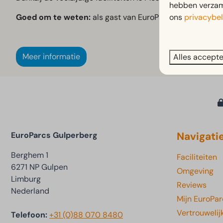
hebben verzame
ons
privacybel
Goed om te weten:
als gast van EuroParcs Gulperberg pro
Meer informatie
Alles accept
Navigati
EuroParcs Gulperberg
Berghem 1
Faciliteiten
6271 NP Gulpen
Omgeving
Limburg
Reviews
Nederland
Mijn EuroPar
Vertrouwelij
Telefoon:
+31 (0)88 070 8480