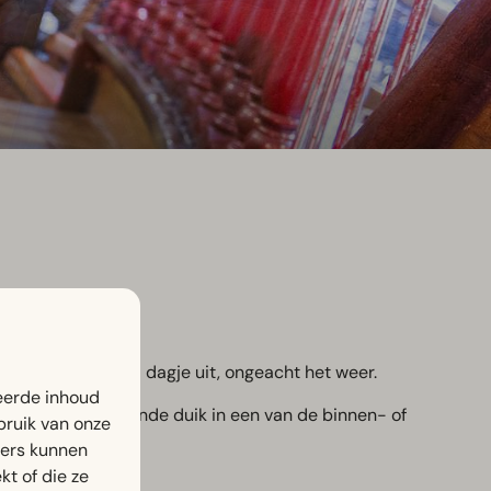
r een spetterend dagje uit, ongeacht het weer.
eerde inhoud
eem een verfrissende duik in een van de binnen- of
bruik van onze
ners kunnen
t of die ze
rg.