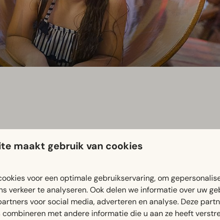
adijs
te maakt gebruik van cookies
Subtropisch Zwemparadijs Mosaqua in Gulpen vind je alles voo
ookies voor een optimale gebruikservaring, om gepersonalis
en, trotseer de wildwaterbaan, ontspan in het bubbelbad of n
ns verkeer te analyseren. Ook delen we informatie over uw ge
maken.
partners voor social media, adverteren en analyse. Deze part
combineren met andere informatie die u aan ze heeft verstrek
de bestemming voor gezinnen tijdens hun verblijf in Zuid-Limbu