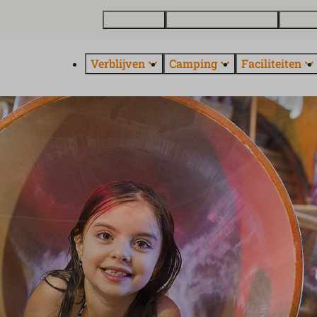
Plattegrond
Vakantiewoning kopen
Over E
Verblijven
Camping
Faciliteiten