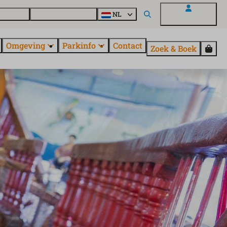
uroParcs
Ontdek alle parken
NL
Mijn EuroParcs
Omgeving
Parkinfo
Contact
Zoek & Boek