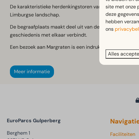
site met onze 
De karakteristieke herdenkingstoren van ruim 30 meter 
deze gegevens 
Limburgse landschap.
hebben verzame
De begraafplaats maakt deel uit van de
Liberation Rou
ons
privacybel
geschiedenis met elkaar verbindt.
Een bezoek aan Margraten is een indrukwekkende en waarde
Alles accept
Meer informatie
Navigati
EuroParcs Gulperberg
Berghem 1
Faciliteiten