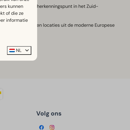
ners kunnen
 tot een markant herkenningspunt in het Zuid-
t of die ze
er informatie
jke gebeurtenissen en locaties uit de moderne Europese
NL
Volg ons