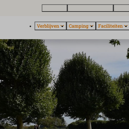
Plattegrond
Vakantiewoning kopen
Over E
Verblijven
Camping
Faciliteiten