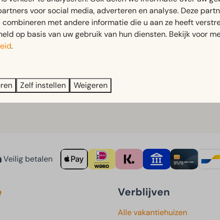
partners voor social media, adverteren en analyse. Deze part
hoog is al van grote afstand zichtbaar en maakt het monument
combineren met andere informatie die u aan ze heeft verstrek
ld op basis van uw gebruik van hun diensten. Bekijk voor me
te Europe
, een internationale herdenkingsroute die belangri
eid
.
volle ervaring die nog lang bijblijft.
eren
Zelf instellen
Weigeren
Veilig betalen
e
Verblijven
Alle vakantiehuizen