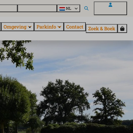
uroParcs
Ontdek alle parken
NL
Mijn EuroParcs
Omgeving
Parkinfo
Contact
Zoek & Boek