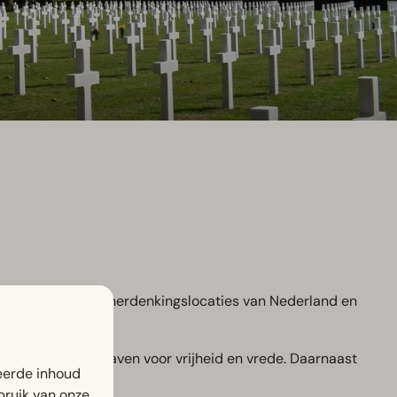
meest bijzondere herdenkingslocaties van Nederland en
en
die hun leven gaven voor vrijheid en vrede. Daarnaast
eerde inhoud
bruik van onze