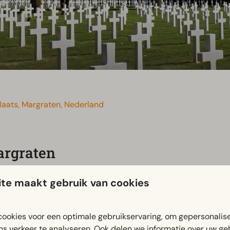
aats, Margraten, Nederland
argraten
.
De Amerikaanse Begraafplaats in Margraten is een van de 
te maakt gebruik van cookies
ropa tijdens de Tweede Wereldoorlog.
e serene begraafplaats rusten
8.301 Amerikaanse militair
ookies voor een optimale gebruikservaring, om gepersonalis
p de indrukwekkende Muren der Vermisten.
ns verkeer te analyseren. Ook delen we informatie over uw ge