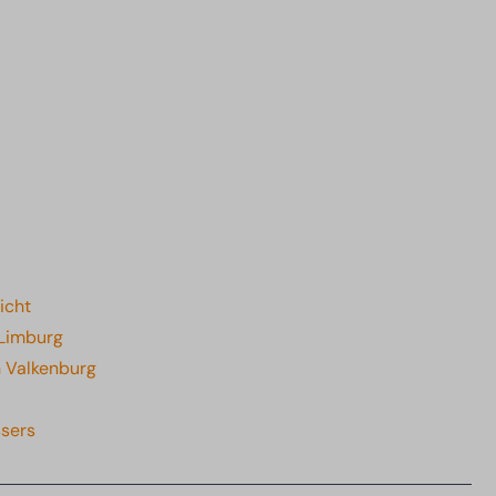
icht
-Limburg
n Valkenburg
ssers