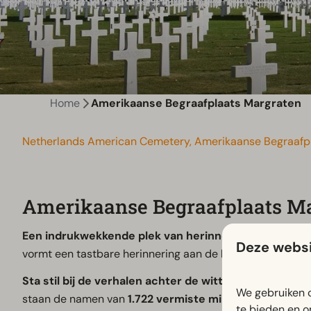
Home
Amerikaanse Begraafplaats Margraten
Netherlands American Cemetery, Amerikaanse Begraafpl
Amerikaanse Begraafplaats M
Een indrukwekkende plek van herinnering en respect
Deze websi
vormt een tastbare herinnering aan de bevrijding van Eu
Sta stil bij de verhalen achter de witte kruisen.
Op dez
We gebruiken c
staan de namen van
1.722 vermiste militairen
vermeld o
te bieden en o