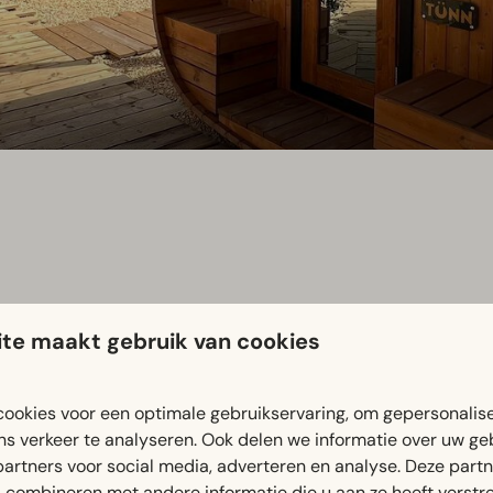
te maakt gebruik van cookies
rg. Na een actieve dag wandelen of fietsen door het Zuid-Limb
ookies voor een optimale gebruikservaring, om gepersonalis
ns verkeer te analyseren. Ook delen we informatie over uw ge
 in het groen, biedt de perfecte plek om lichaam en geest to
partners voor social media, adverteren en analyse. Deze part
pt aan de dagelijkse drukte.
combineren met andere informatie die u aan ze heeft verstrek