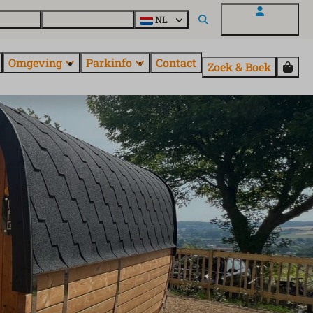
uroParcs
Ontdek alle parken
NL
Mijn EuroParcs
Omgeving
Parkinfo
Contact
Zoek & Boek