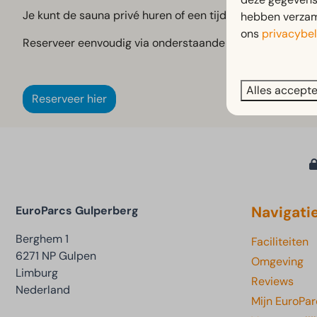
Je kunt de sauna privé huren of een tijdslot reserveren
hebben verzame
ons
privacybel
Reserveer eenvoudig via onderstaande link.
Alles accept
Reserveer hier
Navigati
EuroParcs Gulperberg
Berghem 1
Faciliteiten
6271 NP Gulpen
Omgeving
Limburg
Reviews
Nederland
Mijn EuroPar