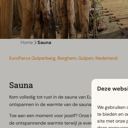
Home
Sauna
EuroParcs Gulperberg, Berghem, Gulpen, Nederland
Sauna
Deze websi
Kom volledig tot rust in de sauna van EuroParcs Gulperbe
ontspannen in de warmte van de sauna.
We gebruiken c
te bieden en o
Toe aan een moment voor jezelf? Onze buitensauna, midden
site met onze 
de ontspannende warmte terwijl je even helemaal ontsna
deze gegevens 