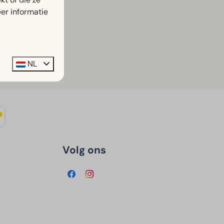
er informatie
NL
Volg ons