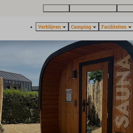
Plattegrond
Vakantiewoning kopen
Over E
Verblijven
Camping
Faciliteiten