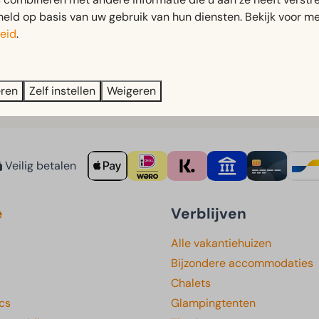
 om er samen met andere gasten gebruik van te maken.
ld op basis van uw gebruik van hun diensten. Bekijk voor me
eid
.
eren
Zelf instellen
Weigeren
Veilig betalen
e
Verblijven
Alle vakantiehuizen
Bijzondere accommodaties
Chalets
cs
Glampingtenten