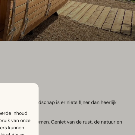
urgse heuvellandschap is er niets fijner dan heerlijk
eerde inhoud
bruik van onze
t rust te laten komen. Geniet van de rust, de natuur en
ners kunnen
t of die ze